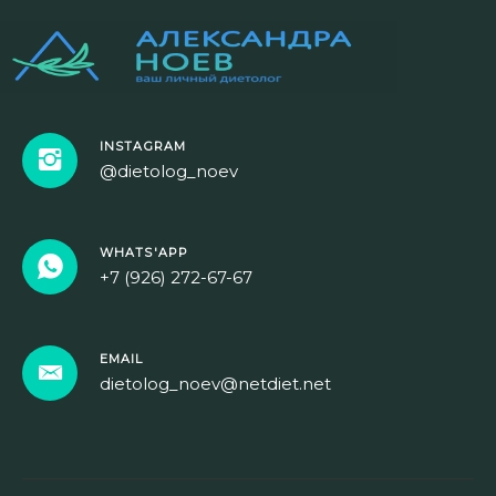
INSTAGRAM
@dietolog_noev
WHATS'APP
+7 (926) 272-67-67
EMAIL
dietolog_noev@netdiet.net