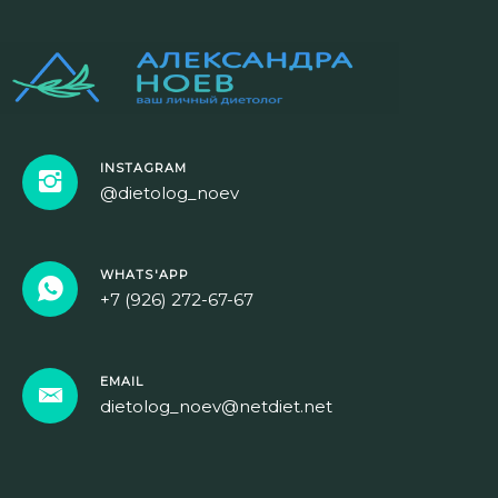
INSTAGRAM
@dietolog_noev
WHATS'APP
+7 (926) 272-67-67
EMAIL
dietolog_noev@netdiet.net